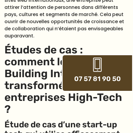
sites web internationaux, une entreprise peut
attirer l’attention de personnes dans différents
pays, cultures et segments de marché. Cela peut
ouvrir de nouvelles opportunités de croissance et
de collaboration qui n’étaient pas envisageables
auparavant.
Études de cas :
comment le Link
Building International a
07 57 81 90 50
transformé des
entreprises High-Tech
?
Étude de cas d’une start-up