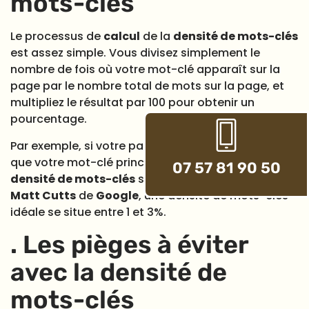
mots-clés
Le processus de
calcul
de la
densité de mots-clés
est assez simple. Vous divisez simplement le
nombre de fois où votre mot-clé apparaît sur la
page par le nombre total de mots sur la page, et
multipliez le résultat par 100 pour obtenir un
pourcentage.
Par exemple, si votre page contient 500 mots et
que votre mot-clé principal apparaît 10 fois, votre
07 57 81 90 50
densité de mots-clés
serait de 2%. Selon l’expert
Matt Cutts
de
Google
, une densité de mots-clés
idéale se situe entre 1 et 3%.
. Les pièges à éviter
avec la densité de
mots-clés