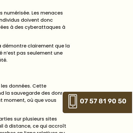
plus numérisée. Les menaces
individus doivent donc
ivées à des cyberattaques à
la démontre clairement que la
é n’est pas seulement une
été.
 les données. Cette
rend la sauvegarde des données
out moment, où que vous
07 57 81 90 50
ties sur plusieurs sites
l à distance, ce qui accroît