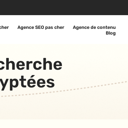
cher
Agence SEO pas cher
Agence de contenu
Blog
echerche
ryptées